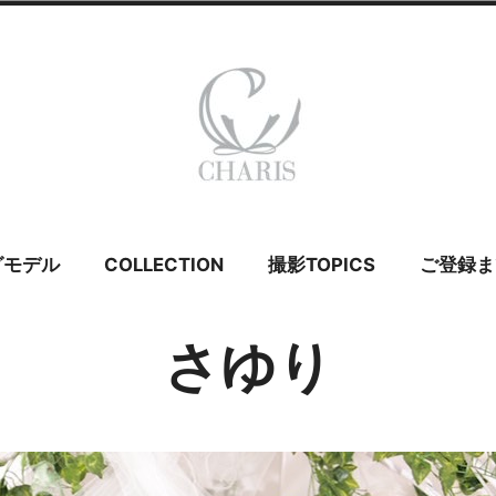
 カリス – ウェ
グモデル
COLLECTION
撮影TOPICS
ご登録ま
イダルモデル
さゆり