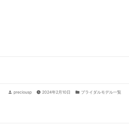
投
カ
preciousp
2024年2月10日
ブライダルモデル一覧
稿
テ
者:
ゴ
リ
ー: