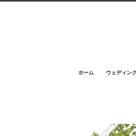
コ
ン
テ
ン
ツ
へ
CHARIS –
ス
ホーム
ウェディン
キ
ッ
プ