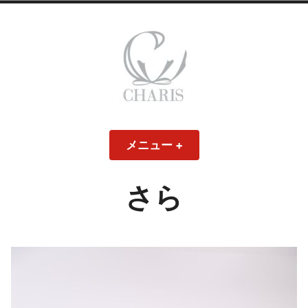
コ
ン
テ
ン
ツ
へ
ス
CHARIS – カリス
キ
メニュー
+
開
閉
ッ
い
じ
– ウェディングド
た
た
プ
状
状
態
態
さら
レス・ブライダル
モデル