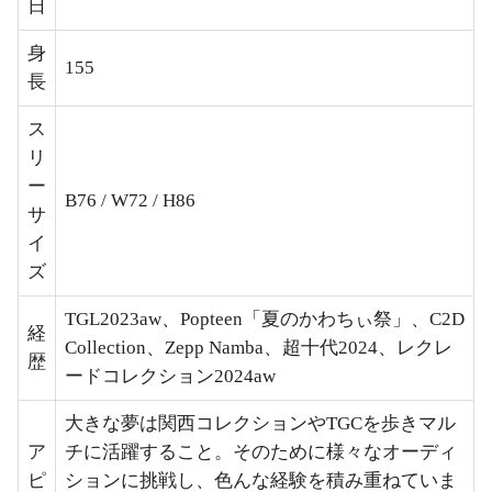
日
身
155
長
ス
リ
ー
B76 / W72 / H86
サ
イ
ズ
TGL2023aw、Popteen「夏のかわちぃ祭」、C2D
経
Collection、Zepp Namba、超十代2024、レクレ
歴
ードコレクション2024aw
大きな夢は関西コレクションやTGCを歩きマル
ア
チに活躍すること。そのために様々なオーディ
ピ
ションに挑戦し、色んな経験を積み重ねていま