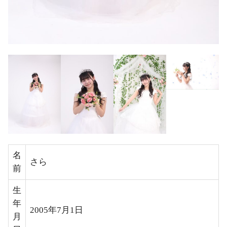
名
さら
前
生
年
2005年7月1日
月