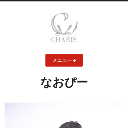
コ
ン
テ
ン
ツ
へ
ス
CHARIS – カリス
キ
メニュー
+
開
閉
ッ
い
じ
– ウェディングド
た
た
プ
状
状
態
態
なおぴー
レス・ブライダル
モデル