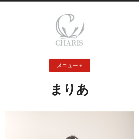
コ
ン
テ
ン
ツ
へ
ス
CHARIS – カリス
キ
メニュー
+
開
閉
ッ
い
じ
– ウェディングド
た
た
プ
状
状
態
態
まりあ
レス・ブライダル
モデル