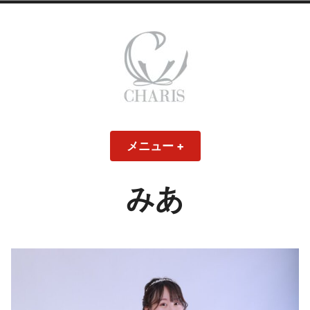
コ
ン
テ
ン
ツ
へ
ス
CHARIS – カリス
キ
メニュー
+
開
閉
ッ
い
じ
– ウェディングド
た
た
プ
状
状
態
態
みあ
レス・ブライダル
モデル