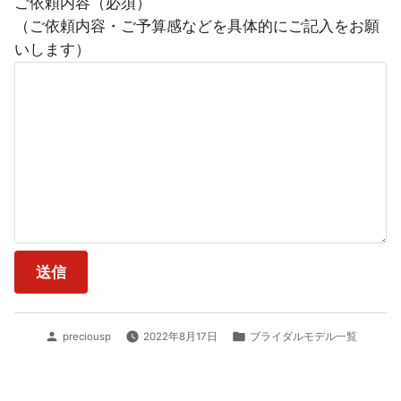
ご依頼内容（必須）
（ご依頼内容・ご予算感などを具体的にご記入をお願
いします）
投
カ
preciousp
2022年8月17日
ブライダルモデル一覧
稿
テ
者:
ゴ
リ
ー: