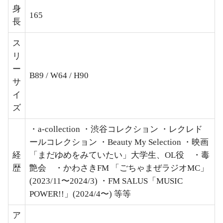
身
165
長
ス
リ
ー
B89 / W64 / H90
サ
イ
ズ
・a-collection ・渋谷コレクション ・レクレド
ールコレクション ・Beauty My Selection ・映画
経
「まだゆめをみていたい」大学生、OL役 ・毒
歴
艶会 ・かわさきFM 「ごちゃまぜラジオMC」
(2023/11〜2024/3) ・FM SALUS「MUSIC
POWER!!」(2024/4〜) 等等
ア