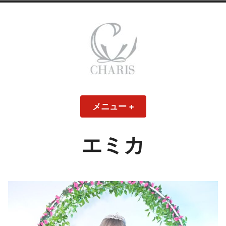
コ
ン
テ
ン
ツ
へ
ス
CHARIS – カリス
キ
メニュー
+
開
閉
ッ
い
じ
– ウェディングド
た
た
プ
状
状
態
態
エミカ
レス・ブライダル
モデル