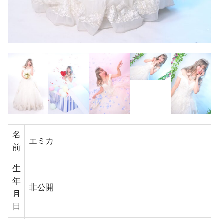
名
エミカ
前
生
年
非公開
月
日