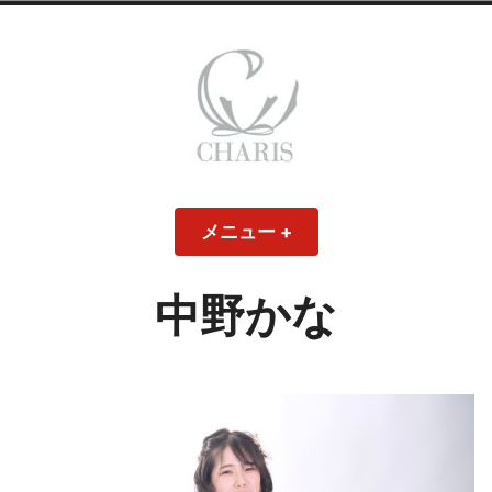
コ
ン
テ
ン
ツ
へ
ス
CHARIS – カリス
キ
メニュー
+
開
閉
ッ
い
じ
– ウェディングド
た
た
プ
状
状
態
態
中野かな
レス・ブライダル
モデル