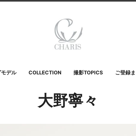
 カリス – ウェ
グモデル
COLLECTION
撮影TOPICS
ご登録ま
イダルモデル
大野寧々