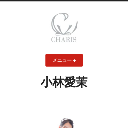
コ
ン
テ
ン
ツ
へ
ス
CHARIS – カリス
キ
メニュー
+
開
閉
ッ
い
じ
– ウェディングド
た
た
プ
状
状
態
態
小林愛茉
レス・ブライダル
モデル