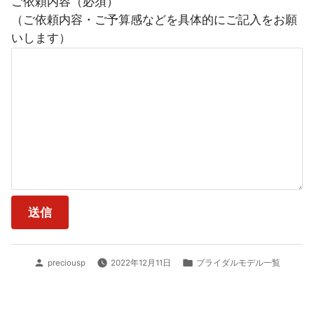
ご依頼内容（必須）
（ご依頼内容・ご予算感などを具体的にご記入をお願
いします）
投
カ
preciousp
2022年12月11日
ブライダルモデル一覧
稿
テ
者:
ゴ
リ
ー: