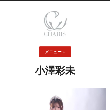
コ
ン
テ
ン
ツ
へ
ス
CHARIS – カリス
キ
メニュー
+
開
閉
ッ
い
じ
– ウェディングド
た
た
プ
状
状
態
態
小澤彩未
レス・ブライダル
モデル