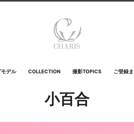
 カリス – ウェ
グモデル
COLLECTION
撮影TOPICS
ご登録ま
イダルモデル
小百合