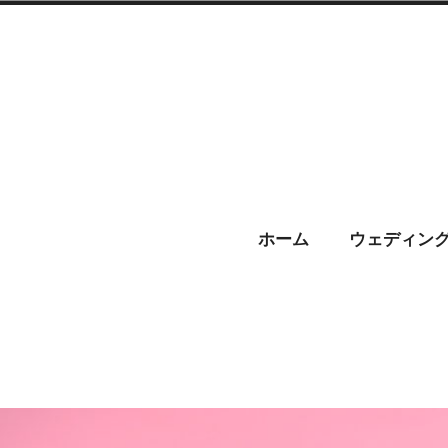
コ
ン
テ
ン
ツ
へ
CHARIS –
ス
ホーム
ウェディン
キ
ッ
プ