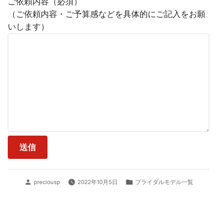
ご依頼内容（必須）
（ご依頼内容・ご予算感などを具体的にご記入をお願
いします）
投
カ
preciousp
2022年10月5日
ブライダルモデル一覧
稿
テ
者:
ゴ
リ
ー: