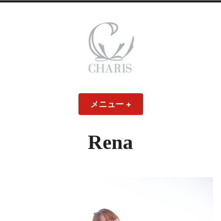
コ
ン
テ
ン
ツ
へ
ス
CHARIS – カリス
キ
メニュー
+
開
閉
ッ
い
じ
– ウェディングド
た
た
プ
状
状
態
態
Rena
レス・ブライダル
モデル