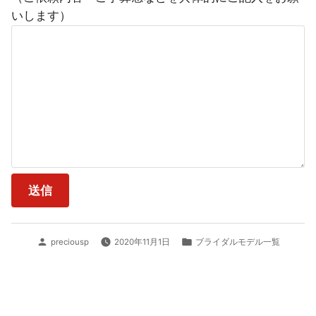
いします）
投
カ
preciousp
2020年11月1日
ブライダルモデル一覧
稿
テ
者:
ゴ
リ
ー: