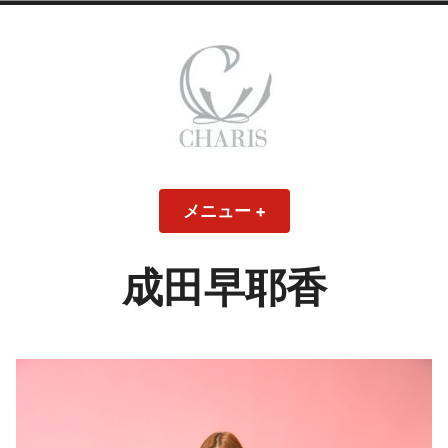
コ
ン
テ
ン
ツ
へ
ス
CHARIS – カリス
キ
メニュー
+
開
閉
ッ
い
じ
– ウェディングド
た
た
プ
状
状
態
態
成田早耶香
レス・ブライダル
モデル