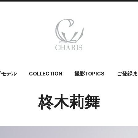
 カリス – ウェ
グモデル
COLLECTION
撮影TOPICS
ご登録ま
イダルモデル
柊木莉舞