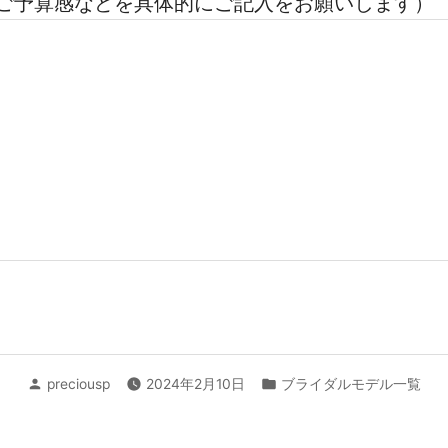
ご予算感などを具体的にご記入をお願いします）
投
カ
preciousp
2024年2月10日
ブライダルモデル一覧
稿
テ
者:
ゴ
リ