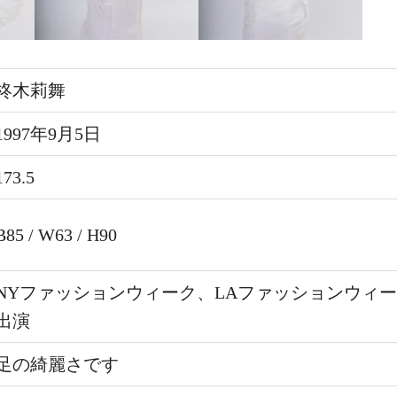
柊木莉舞
1997年9月5日
173.5
B85 / W63 / H90
NYファッションウィーク、LAファッションウィ
出演
足の綺麗さです