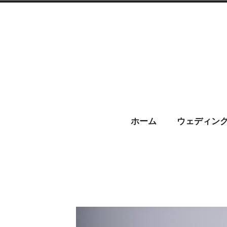
コ
ン
テ
ン
ツ
へ
CHARIS –
ス
ホーム
ウェディン
キ
ッ
プ