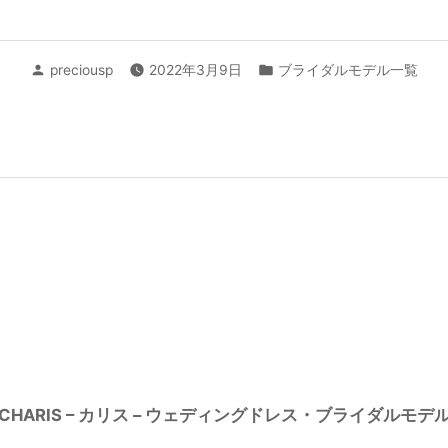
投
カ
preciousp
2022年3月9日
ブライダルモデル一覧
稿
テ
者:
ゴ
リ
ー:
CHARIS – カリス – ウェディングドレス・ブライダルモデ