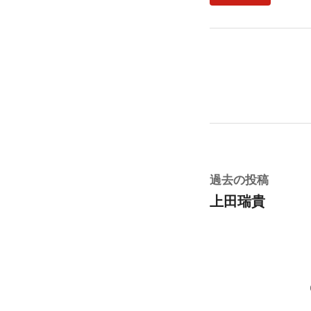
投
過
過去の投稿
去
上田瑞貴
稿
の
ナ
投
稿:
ビ
ゲ