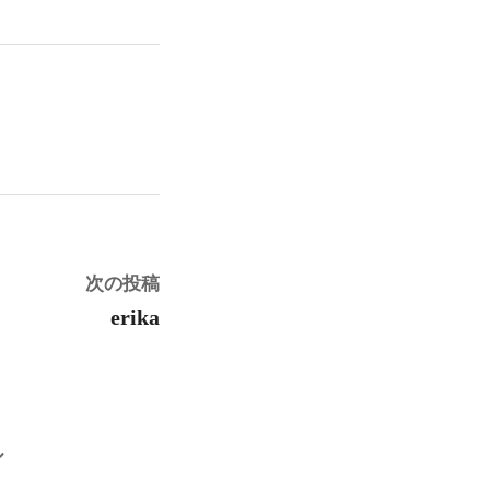
次
次の投稿
の
erika
投
稿:
ル