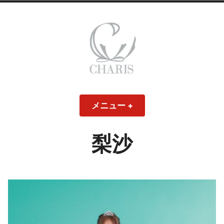
コ
ン
テ
ン
ツ
へ
ス
CHARIS – カリス
キ
メニュー
+
開
閉
ッ
い
じ
– ウェディングド
た
た
プ
状
状
態
態
梨沙
レス・ブライダル
モデル