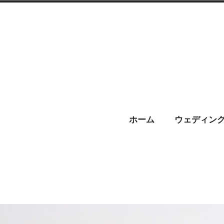
コ
ン
テ
ン
ツ
へ
CHARIS –
ス
ホーム
ウェディン
キ
ッ
プ