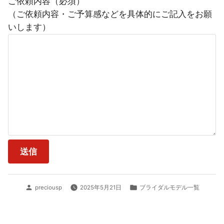
ご依頼内容（必須）
（ご依頼内容・ご予算感などを具体的にご記入をお願
いします）
投
カ
preciousp
2025年5月21日
ブライダルモデル一覧
稿
テ
者:
ゴ
リ
ー: