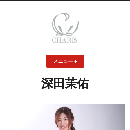
コ
ン
テ
ン
ツ
へ
ス
CHARIS – カリス
キ
メニュー
+
開
閉
ッ
い
じ
– ウェディングド
た
た
プ
状
状
態
態
深田茉佑
レス・ブライダル
モデル