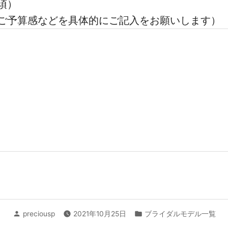
須）
ご予算感などを具体的にご記入をお願いします）
投
カ
preciousp
2021年10月25日
ブライダルモデル一覧
稿
テ