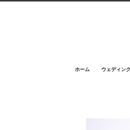
コ
ン
テ
ン
ツ
へ
CHARIS –
ス
ホーム
ウェディン
キ
ッ
プ