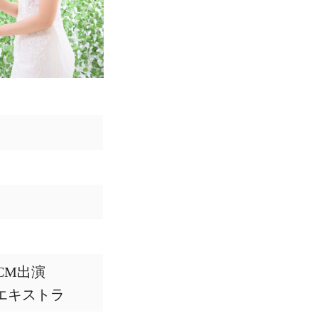
夏
CM出演
エキストラ