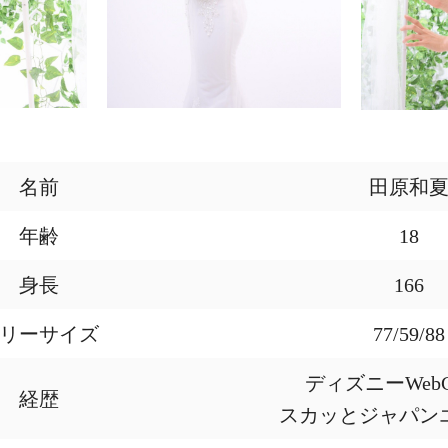
名前
田原和
年齢
18
身長
166
リーサイズ
77/59/88
ディズニーWeb
経歴
スカッとジャパン