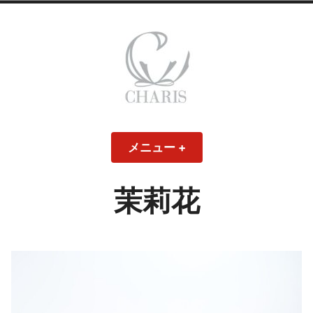
コ
ン
テ
ン
ツ
へ
ス
CHARIS – カリス
キ
メニュー
+
開
閉
ッ
い
じ
– ウェディングド
た
た
プ
状
状
態
態
茉莉花
レス・ブライダル
モデル