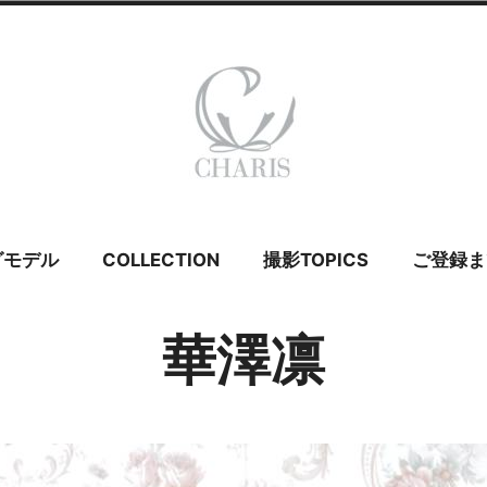
 カリス – ウェ
グモデル
COLLECTION
撮影TOPICS
ご登録ま
イダルモデル
華澤凛