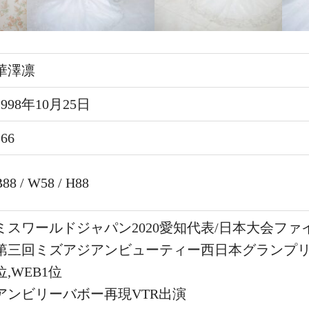
華澤凛
1998年10月25日
166
B88 / W58 / H88
ミスワールドジャパン2020愛知代表/日本大会ファ
第三回ミズアジアンビューティー西日本グランプリ
位,WEB1位
アンビリーバボー再現VTR出演