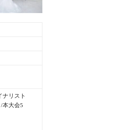
イナリスト
/本大会5