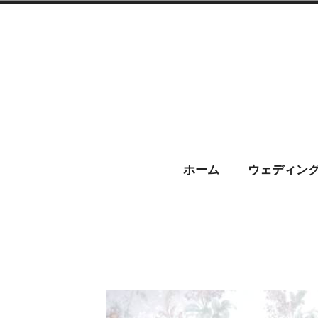
コ
ン
テ
ン
ツ
へ
CHARIS –
ス
ホーム
ウェディン
キ
ッ
プ