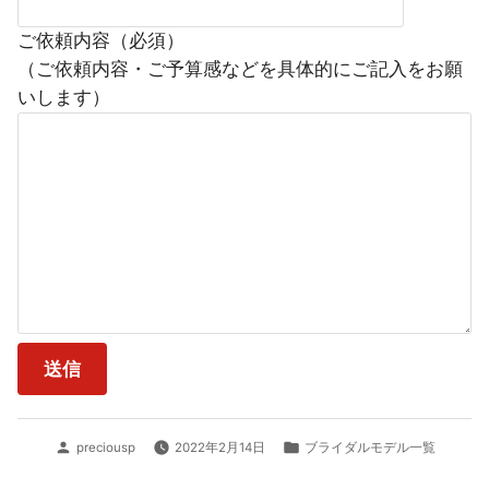
ご依頼内容（必須）
（ご依頼内容・ご予算感などを具体的にご記入をお願
いします）
投
カ
preciousp
2022年2月14日
ブライダルモデル一覧
稿
テ
者:
ゴ