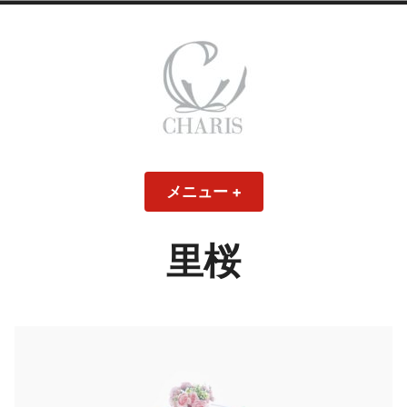
コ
ン
テ
ン
ツ
へ
ス
CHARIS – カリス
キ
メニュー
+
開
閉
ッ
い
じ
– ウェディングド
た
た
プ
状
状
態
態
里桜
レス・ブライダル
モデル