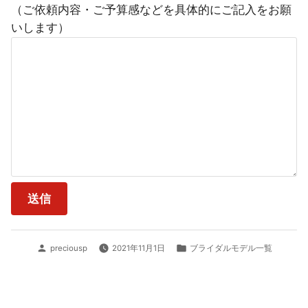
（ご依頼内容・ご予算感などを具体的にご記入をお願
いします）
投
カ
preciousp
2021年11月1日
ブライダルモデル一覧
稿
テ
者:
ゴ
リ
ー: