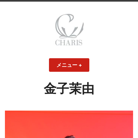
コ
ン
テ
ン
ツ
へ
ス
CHARIS – カリス
キ
メニュー
+
開
閉
ッ
い
じ
– ウェディングド
た
た
プ
状
状
態
態
金子茉由
レス・ブライダル
モデル