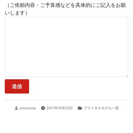
（ご依頼内容・ご予算感などを具体的にご記入をお願
いします）
投
カ
preciousp
2021年10月25日
ブライダルモデル一覧
稿
テ
者:
ゴ
リ
ー: