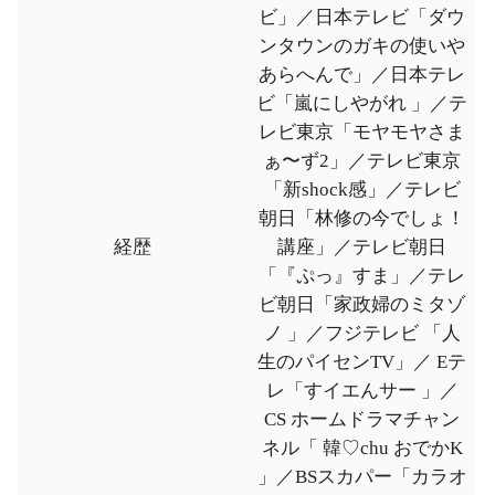
ビ」／日本テレビ「ダウ
ンタウンのガキの使いや
あらへんで」／日本テレ
ビ「嵐にしやがれ 」／テ
レビ東京「モヤモヤさま
ぁ〜ず2」／テレビ東京
「新shock感」／テレビ
朝日「林修の今でしょ！
経歴
講座」／テレビ朝日
「『ぷっ』すま」／テレ
ビ朝日「家政婦のミタゾ
ノ 」／フジテレビ 「人
生のパイセンTV」／ Eテ
レ「すイエんサー 」／
CS ホームドラマチャン
ネル「 韓♡chu おでかK
」／BSスカパー「カラオ