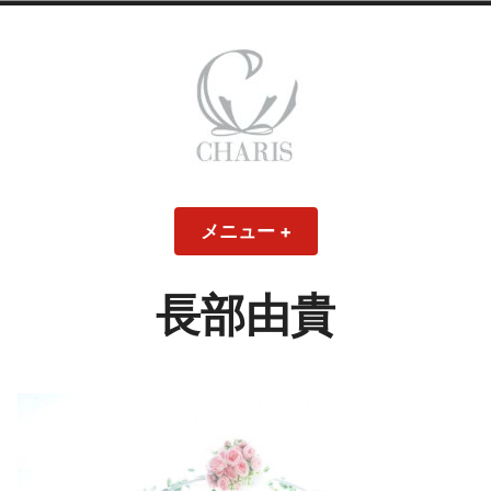
コ
ン
テ
ン
ツ
へ
ス
CHARIS – カリス
キ
メニュー
+
開
閉
ッ
い
じ
– ウェディングド
た
た
プ
状
状
態
態
長部由貴
レス・ブライダル
モデル