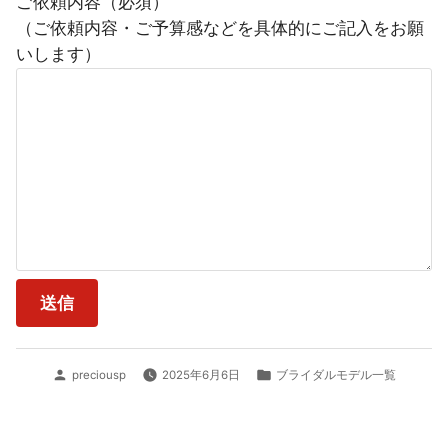
ご依頼内容（必須）
（ご依頼内容・ご予算感などを具体的にご記入をお願
いします）
投
カ
preciousp
2025年6月6日
ブライダルモデル一覧
稿
テ
者:
ゴ
リ
ー: