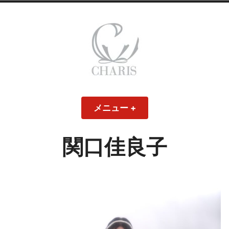
コ
ン
テ
ン
ツ
へ
ス
CHARIS – カリス
キ
メニュー
+
開
閉
ッ
い
じ
– ウェディングド
た
た
プ
状
状
態
態
関口佳良子
レス・ブライダル
モデル