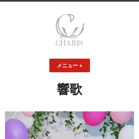
コ
ン
テ
ン
ツ
へ
ス
CHARIS – カリス
キ
メニュー
+
開
閉
ッ
い
じ
– ウェディングド
た
た
プ
状
状
態
態
響歌
レス・ブライダル
モデル