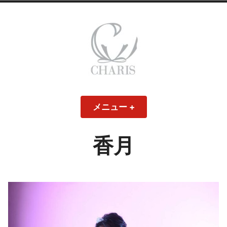
コ
ン
テ
ン
ツ
へ
ス
CHARIS – カリス
キ
メニュー
+
開
閉
ッ
い
じ
– ウェディングド
た
た
プ
状
状
態
態
香月
レス・ブライダル
モデル