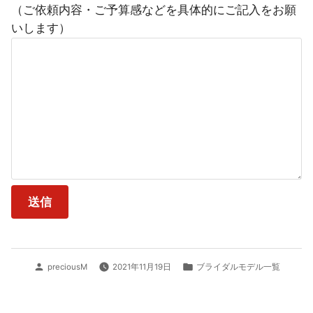
（ご依頼内容・ご予算感などを具体的にご記入をお願
いします）
投
カ
preciousM
2021年11月19日
ブライダルモデル一覧
稿
テ
者:
ゴ
リ