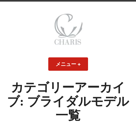
コ
ン
テ
ン
ツ
へ
ス
CHARIS – カリス
キ
メニュー
+
開
閉
ッ
い
じ
– ウェディングド
た
た
プ
状
状
態
態
カテゴリーアーカイ
レス・ブライダル
ブ:
ブライダルモデル
モデル
一覧