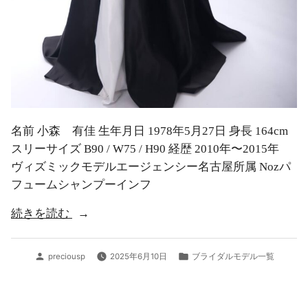
名前 小森 有佳 生年月日 1978年5月27日 身長 164cm
スリーサイズ B90 / W75 / H90 経歴 2010年〜2015年
ヴィズミックモデルエージェンシー名古屋所属 Nozパ
フュームシャンプーインフ
“小
続きを読む
森
有
投
カ
preciousp
2025年6月10日
ブライダルモデル一覧
佳”
稿
テ
者:
ゴ
リ
ー: