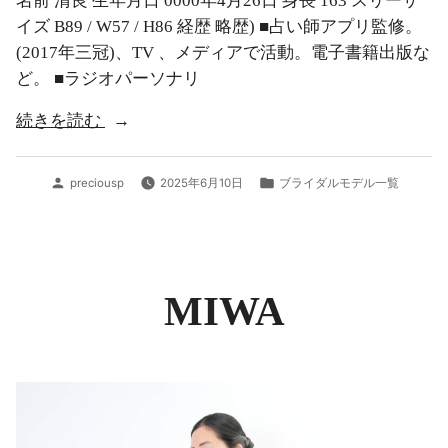
名前 清良 生年月日 0000年4月26日 身長 163 スリーサ
イズ B89 / W57 / H86 経歴 略歴) ■占い師アプリ監修。
(2017年三冠)、TV 、メディアで活動。電子書籍出版な
ど。 ■ラジオパーソナリ
“清
続きを読む
良”
投
カ
preciousp
2025年6月10日
ブライダルモデル一覧
稿
テ
者:
ゴ
リ
ー:
MIWA