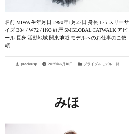
名前 MIWA 生年月日 1990年1月27日 身長 175 スリーサ
イズ B84 / W72 / H93 経歴 SMGLOBAL CATWALK アピ
ール 長身 活動地域 関東地域 モデルへのお仕事のご依
頼
投
カ
preciousp
2025年6月10日
ブライダルモデル一覧
稿
テ
者:
ゴ
リ
ー:
みほ