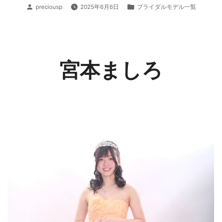
投
カ
preciousp
2025年6月6日
ブライダルモデル一覧
稿
テ
者:
ゴ
リ
ー:
宮本ましろ