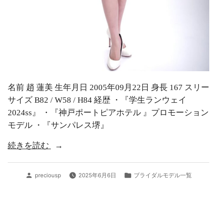
名前 趙 蓮美 生年月日 2005年09月22日 身長 167 スリー
サイズ B82 / W58 / H84 経歴 ・『学生ランウェイ
2024ss』 ・『神戸ポートピアホテル 』プロモーション
モデル ・『サンパレス堺』
“趙
続きを読む
蓮
美”
投
カ
preciousp
2025年6月6日
ブライダルモデル一覧
稿
テ
者:
ゴ
リ
ー: