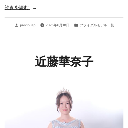
“misty”
続きを読む
投
カ
preciousp
2025年6月10日
ブライダルモデル一覧
稿
テ
者:
ゴ
リ
ー:
近藤華奈子