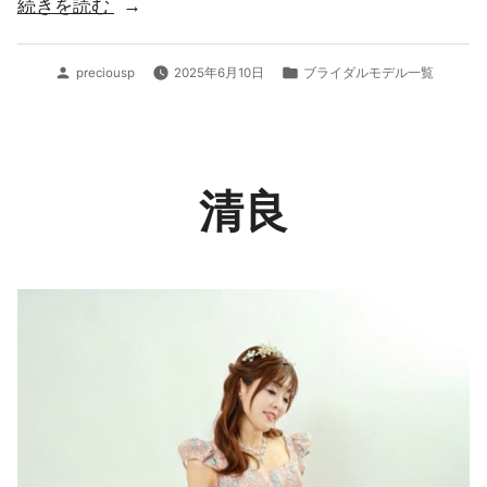
“こ
続きを読む
も
も”
投
カ
preciousp
2025年6月10日
ブライダルモデル一覧
稿
テ
者:
ゴ
リ
ー:
清良