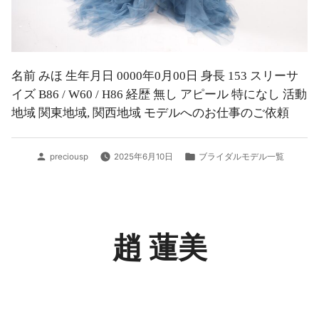
名前 みほ 生年月日 0000年0月00日 身長 153 スリーサ
イズ B86 / W60 / H86 経歴 無し アピール 特になし 活動
地域 関東地域, 関西地域 モデルへのお仕事のご依頼
投
カ
preciousp
2025年6月10日
ブライダルモデル一覧
稿
テ
者:
ゴ
リ
ー:
趙 蓮美