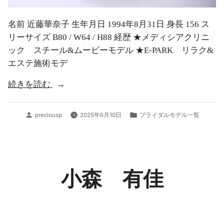
名前 近藤華奈子 生年月日 1994年8月31日 身長 156 ス
リーサイズ B80 / W64 / H88 経歴 ★メディシアクリニ
ック スチール&ムービーモデル ★E-PARK リラク&
エステ施術モデ
“近
続きを読む
藤
華
投
カ
preciousp
2025年6月10日
ブライダルモデル一覧
奈
稿
テ
者:
ゴ
子”
リ
ー:
小森 有佳