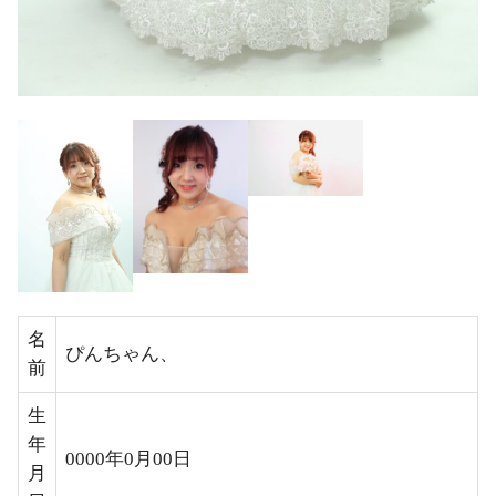
名
ぴんちゃん、
前
生
年
0000年0月00日
月