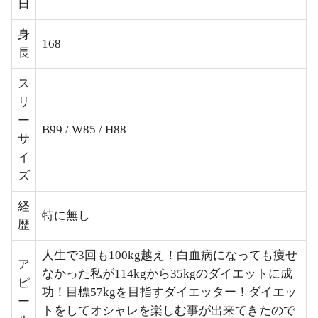
日
身
168
長
ス
リ
ー
B99 / W85 / H88
サ
イ
ズ
経
特に無し
歴
人生で3回も100kg越え！白血病になっても痩せ
ア
なかった私が114kgから35kgのダイエットに成
ピ
功！目標57kgを目指すダイエッター！ダイエッ
ー
トをしてオシャレを楽しむ事が出来てきたので