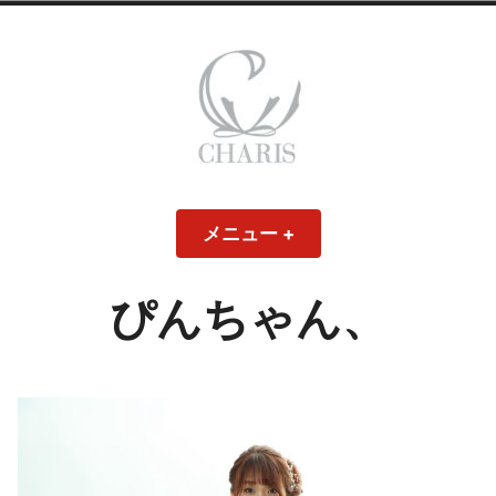
コ
ン
テ
ン
ツ
へ
ス
CHARIS – カリス
キ
メニュー
+
開
閉
ッ
い
じ
– ウェディングド
た
た
プ
状
状
態
態
ぴんちゃん、
レス・ブライダル
モデル