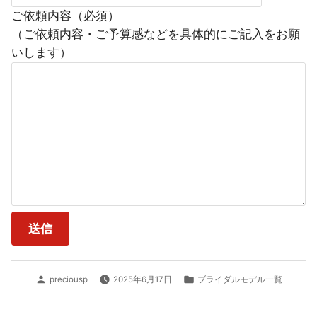
ご依頼内容（必須）
（ご依頼内容・ご予算感などを具体的にご記入をお願
いします）
投
カ
preciousp
2025年6月17日
ブライダルモデル一覧
稿
テ
者:
ゴ
リ