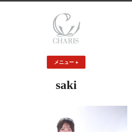
コ
ン
テ
ン
ツ
へ
ス
CHARIS – カリス
キ
メニュー
+
開
閉
ッ
い
じ
– ウェディングド
た
た
プ
状
状
態
態
saki
レス・ブライダル
モデル