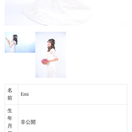
名
Emi
前
生
年
非公開
月