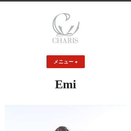
コ
ン
テ
ン
ツ
へ
ス
CHARIS – カリス
キ
メニュー
+
開
閉
ッ
い
じ
– ウェディングド
た
た
プ
状
状
態
態
Emi
レス・ブライダル
モデル