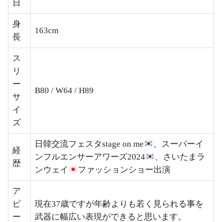
日
身
163cm
長
ス
リ
ー
B80 / W64 / H89
サ
イ
ズ
日韓交流フェスタstage on me
、スーパーイ
経
ンフルエンサーアワーズ2024
、さいたまラ
歴
ンウェイ
ファッションショー出演
ア
ピ
現在37歳ですが年齢よりも若く見られる事を
ー
武器に幅広い表現ができると思います。