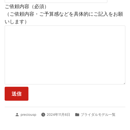
ご依頼内容（必須）
（ご依頼内容・ご予算感などを具体的にご記入をお願
いします）
投
カ
preciousp
2024年11月6日
ブライダルモデル一覧
稿
テ
者:
ゴ
リ