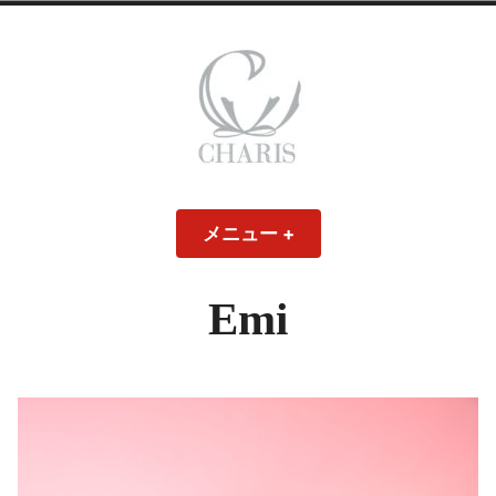
コ
ン
テ
ン
ツ
へ
ス
CHARIS – カリス
キ
メニュー
+
開
閉
ッ
い
じ
– ウェディングド
た
た
プ
状
状
態
態
Emi
レス・ブライダル
モデル