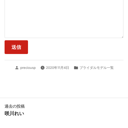
投
カ
preciousp
2020年11月4日
ブライダルモデル一覧
稿
テ
者:
ゴ
リ
ー:
投
過
過去の投稿
去
咲川れい
稿
の