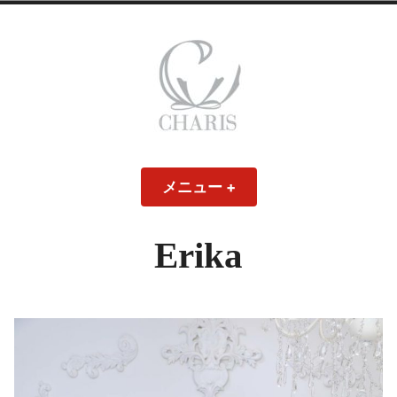
コ
ン
テ
ン
ツ
へ
ス
CHARIS – カリス
キ
メニュー
+
開
閉
ッ
い
じ
– ウェディングド
た
た
プ
状
状
態
態
Erika
レス・ブライダル
モデル