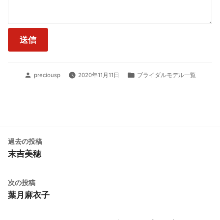
投
カ
preciousp
2020年11月11日
ブライダルモデル一覧
稿
テ
者:
ゴ
リ
ー:
投
過
過去の投稿
去
末吉美穂
稿
の
ナ
投
次
次の投稿
稿:
ビ
の
葉月麻衣子
投
ゲ