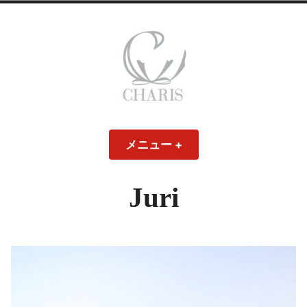
コ
ン
テ
ン
ツ
へ
ス
CHARIS – カリス
キ
メニュー
+
開
閉
ッ
い
じ
– ウェディングド
た
た
プ
状
状
態
態
Juri
レス・ブライダル
モデル