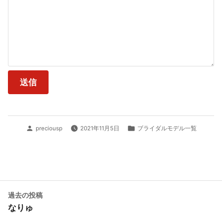
投
カ
preciousp
2021年11月5日
ブライダルモデル一覧
稿
テ
者:
ゴ
リ
ー:
投
過
過去の投稿
去
なりゅ
稿
の