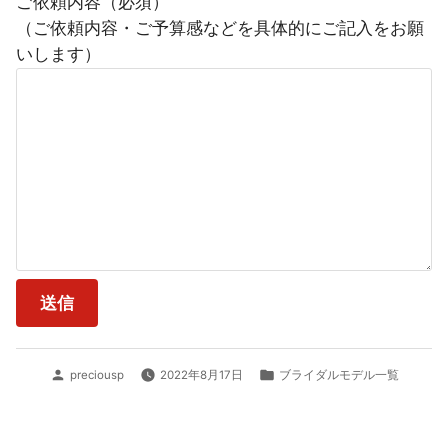
ご依頼内容（必須）
（ご依頼内容・ご予算感などを具体的にご記入をお願
いします）
投
カ
preciousp
2022年8月17日
ブライダルモデル一覧
稿
テ
者:
ゴ
リ
ー: