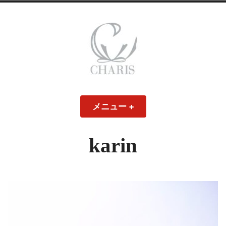
コ
ン
テ
ン
ツ
へ
ス
CHARIS – カリス
キ
メニュー
+
開
閉
ッ
い
じ
– ウェディングド
た
た
プ
状
状
態
態
karin
レス・ブライダル
モデル