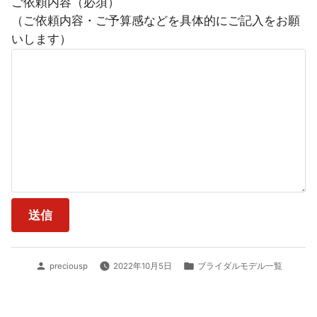
ご依頼内容（必須）
（ご依頼内容・ご予算感などを具体的にご記入をお願
いします）
投
カ
preciousp
2022年10月5日
ブライダルモデル一覧
稿
テ
者:
ゴ
リ
ー: