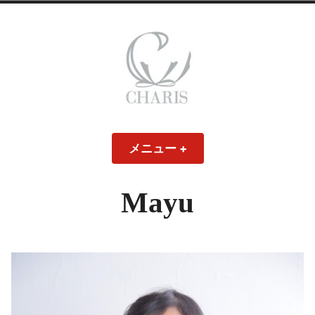
コ
ン
テ
ン
ツ
へ
ス
CHARIS – カリス
キ
メニュー
+
開
閉
ッ
い
じ
– ウェディングド
た
た
プ
状
状
態
態
Mayu
レス・ブライダル
モデル