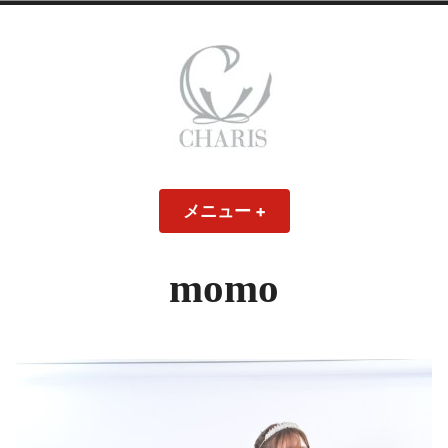
コ
ン
テ
ン
ツ
へ
ス
CHARIS – カリス
キ
メニュー
+
開
閉
ッ
い
じ
– ウェディングド
た
た
プ
状
状
態
態
momo
レス・ブライダル
モデル