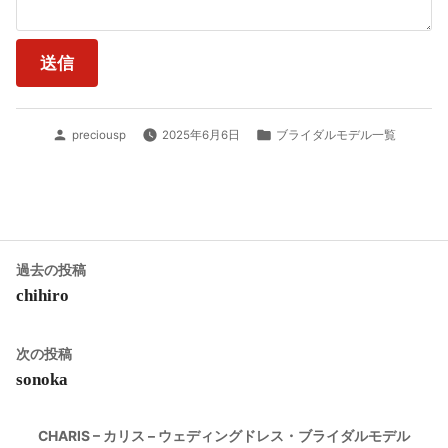
投
カ
preciousp
2025年6月6日
ブライダルモデル一覧
稿
テ
者:
ゴ
リ
ー:
投
過
過去の投稿
去
chihiro
稿
の
ナ
投
次
次の投稿
稿:
ビ
の
sonoka
投
ゲ
稿:
CHARIS – カリス – ウェディングドレス・ブライダルモデル