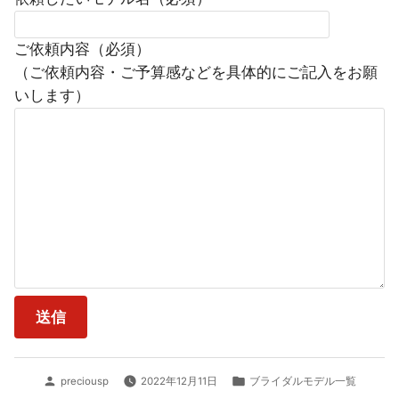
ご依頼内容（必須）
（ご依頼内容・ご予算感などを具体的にご記入をお願
いします）
投
カ
preciousp
2022年12月11日
ブライダルモデル一覧
稿
テ