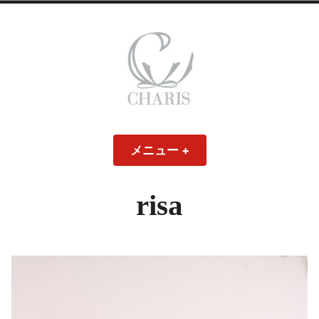
コ
ン
テ
ン
ツ
へ
ス
CHARIS – カリス
キ
メニュー
+
開
閉
ッ
い
じ
– ウェディングド
た
た
プ
状
状
態
態
risa
レス・ブライダル
モデル