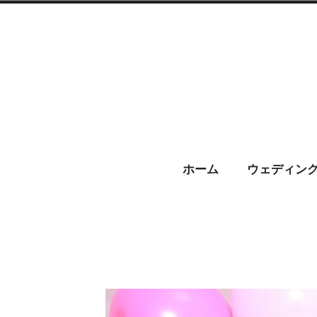
コ
ン
テ
ン
ツ
へ
CHARIS –
ス
ホーム
ウェディン
キ
ッ
プ