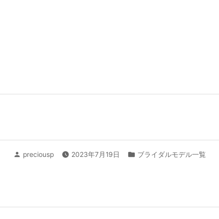
投
カ
preciousp
2023年7月19日
ブライダルモデル一覧
稿
テ
者:
ゴ
リ
ー: