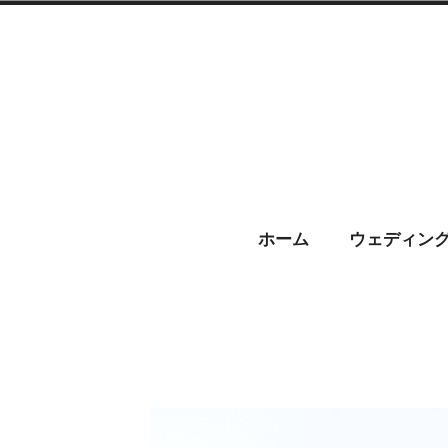
コ
ン
テ
ン
ツ
へ
CHARIS –
ス
ホーム
ウェディン
キ
ッ
プ