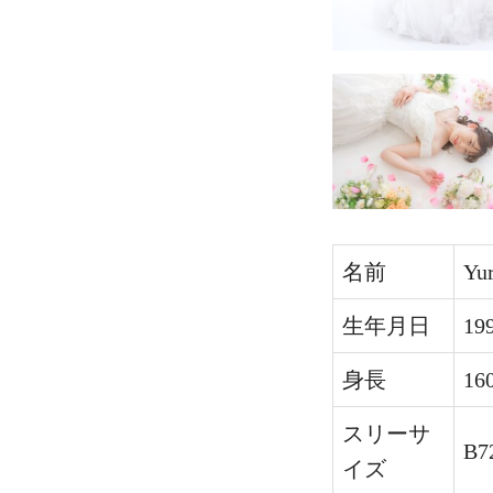
名前
Yur
生年月日
19
身長
16
スリーサ
B7
イズ