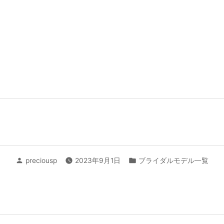
投
カ
preciousp
2023年9月1日
ブライダルモデル一覧
稿
テ
者:
ゴ
リ
ー: