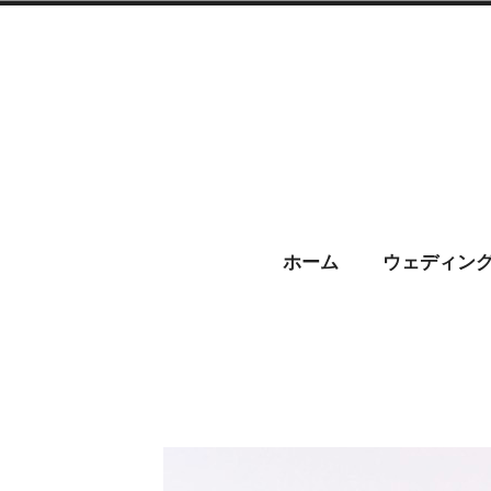
コ
ン
テ
ン
ツ
へ
CHARIS –
ス
ホーム
ウェディン
キ
ッ
プ